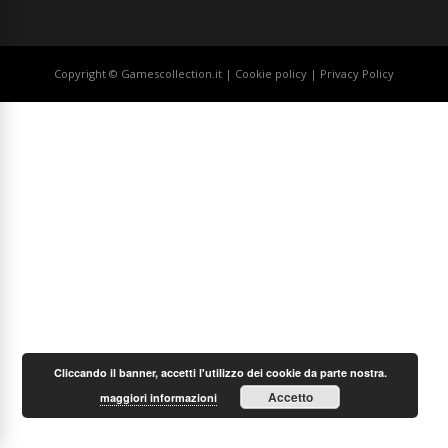
Copyright © Gamescollection.it |
Cookie policy
|
Privacy Policy
Cliccando il banner, accetti l'utilizzo dei cookie da parte nostra.
Accetto
maggiori informazioni