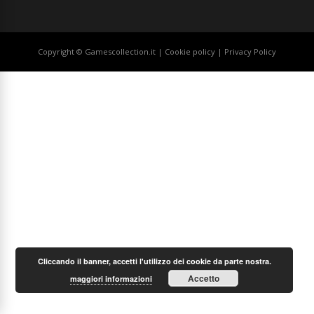
Copyright © Gamescollection.it |
Cookie policy
|
Privacy Policy
Cliccando il banner, accetti l'utilizzo dei cookie da parte nostra.
Accetto
maggiori informazioni