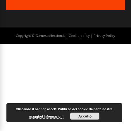
Copyright © Gamescollection.it |
Cookie policy
|
Privacy Policy
Cliccando il banner, accetti l'utilizzo dei cookie da parte nostra.
Accetto
maggiori informazioni