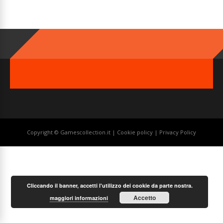
Copyright © Gamescollection.it |
Cookie policy
|
Privacy Policy
Cliccando il banner, accetti l'utilizzo dei cookie da parte nostra.
Accetto
maggiori informazioni