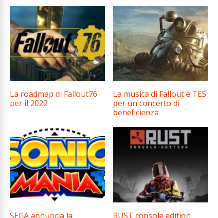
La roadmap di Fallout76
La musica di Fallout e TES
per il 2022
per un concerto di
beneficienza
SEGA annuncia la
RUST console edition