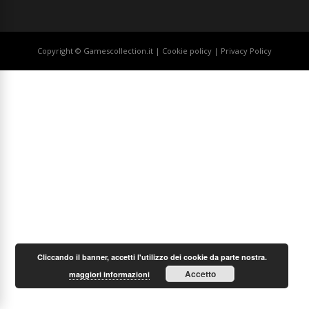
Copyright © Gamescollection.it |
Cookie policy
|
Privacy Policy
Cliccando il banner, accetti l'utilizzo dei cookie da parte nostra.
Accetto
maggiori informazioni