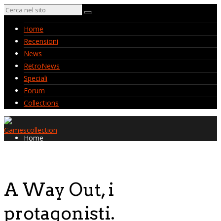
Home
Recensioni
News
RetroNews
Speciali
Forum
Collections
Home
Recensioni
News
RetroNews
A Way Out, i
Speciali
Forum
protagonisti.
Collections