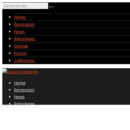
Home
Recensioni
News
RetroNews
Speciali
Forum
Collections
Home
Recensioni
News
RetroNews
Speciali
Forum
Collections