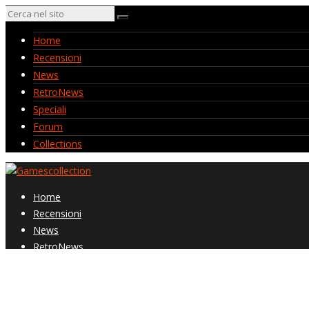
Home
Recensioni
News
RetroNews
Speciali
Forum
Collections
Home
Recensioni
News
RetroNews
Speciali
Forum
Collections