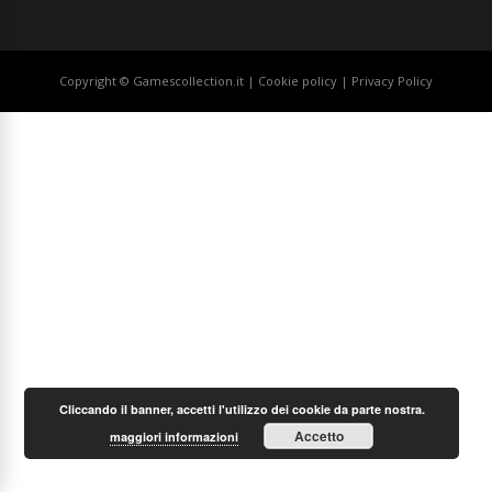
Copyright © Gamescollection.it |
Cookie policy
|
Privacy Policy
Cliccando il banner, accetti l'utilizzo dei cookie da parte nostra.
Accetto
maggiori informazioni