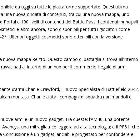
onibile da oggi su tutte le piattaforme supportate. Quest’ultima
senta una nuova ondata di contenuti, tra cui una nuova mappa, uno
Portal e 100 livelli di contenuti del Battle Pass. I contenuti principali
i cosmetici e altro ancora, sono disponibili per tutti i giocatori come
042*. Ulteriori oggetti cosmetici sono ottenibili con la versione
a nuova mappa Relitto. Questo campo di battaglia si trova all’interno
vvicinati all’interno di un hub per il commercio illegale di armi
cante d’armi Charlie Crawford, il nuovo Specialista di Battlefield 2042.
ulcan montata, Charlie aiuta i compagni di squadra rianimandoli e
i nuove armi e un nuovo gadget. Tra queste: l’AM40, una potente
 l’Avancys, una mitragliatrice leggera ad alta tecnologia; e il PF51, che
 a Concussione è un gadget lanciabile progettato per confondere e