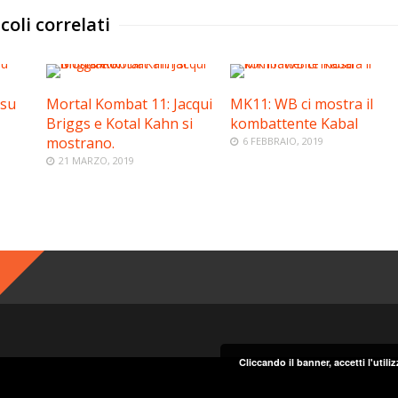
coli correlati
 su
Mortal Kombat 11: Jacqui
MK11: WB ci mostra il
Briggs e Kotal Kahn si
kombattente Kabal
mostrano.
6 FEBBRAIO, 2019
21 MARZO, 2019
Cliccando il banner, accetti l'util