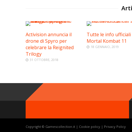
Arti
Activision annuncia il
Tutte le info ufficiali
drone di Spyro per
Mortal Kombat 11
celebrare la Reignited
18 GENNAIO, 2019
Trilogy
31 OTTOBRE, 2018
Copyright © Gamescollection.it |
Cookie policy
|
Privacy Policy