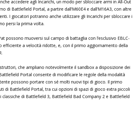
anche accedere agli Incarichi, un modo per sbloccare armi in All-Out
no di Battlefield Portal, a partire dall’M60E4 e dall’M16A3, con altre
ti. I giocatori potranno anche utilizzare gli Incarichi per sbloccare i
nno persi la prima volta.
-Pat possono muoversi sul campo di battaglia con l’esclusivo EBLC-
fficiente a velocità ridotte, e, con il primo aggiornamento della
R.
costruttori, che ampliano notevolmente il sandbox a disposizione dei
Battlefield Portal consente di modificare le regole della modalità
’utente possono portare con sé molti nuovi tipi di gioco. Il primo
di Battlefield Portal, tra cui opzioni di spazi di gioco extra piccoli
 classiche di Battlefield 3, Battlefield Bad Company 2 e Battlefield