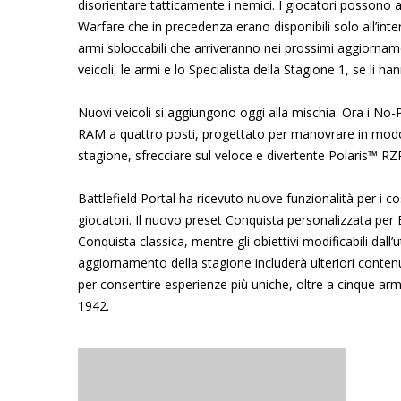
disorientare tatticamente i nemici. I giocatori possono 
Warfare che in precedenza erano disponibili solo all’inter
armi sbloccabili che arriveranno nei prossimi aggiornamen
veicoli, le armi e lo Specialista della Stagione 1, se li ha
Nuovi veicoli si aggiungono oggi alla mischia. Ora i No
RAM a quattro posti, progettato per manovrare in modo e
stagione, sfrecciare sul veloce e divertente Polaris™ RZ
Battlefield Portal ha ricevuto nuove funzionalità per i 
giocatori. Il nuovo preset Conquista personalizzata per 
Conquista classica, mentre gli obiettivi modificabili dall
aggiornamento della stagione includerà ulteriori contenuti 
per consentire esperienze più uniche, oltre a cinque armi
1942.