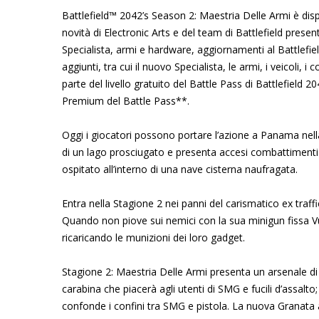
Battlefield™ 2042’s Season 2: Maestria Delle Armi è disp
novità di Electronic Arts e del team di Battlefield pre
Specialista, armi e hardware, aggiornamenti al Battlefield 
aggiunti, tra cui il nuovo Specialista, le armi, i veicoli, 
parte del livello gratuito del Battle Pass di Battlefield 2
Premium del Battle Pass**.
Oggi i giocatori possono portare l’azione a Panama nell
di un lago prosciugato e presenta accesi combattimenti ra
ospitato all’interno di una nave cisterna naufragata.
Entra nella Stagione 2 nei panni del carismatico ex traffi
Quando non piove sui nemici con la sua minigun fissa V
ricaricando le munizioni dei loro gadget.
Stagione 2: Maestria Delle Armi presenta un arsenale d
carabina che piacerà agli utenti di SMG e fucili d’assalto;
confonde i confini tra SMG e pistola. La nuova Granata