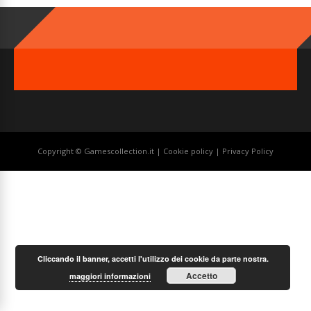
Copyright © Gamescollection.it |
Cookie policy
|
Privacy Policy
Cliccando il banner, accetti l'utilizzo dei cookie da parte nostra.
Accetto
maggiori informazioni