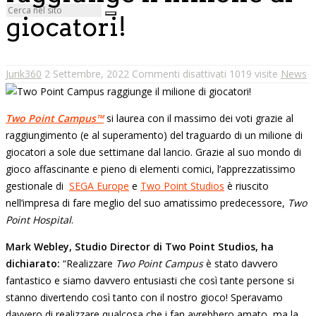
giocatori!
Jurik360
2 Settembre, 2022
Commenti disattivati
1019 visite
News
Two Point Campus™
si laurea con il massimo dei voti grazie al
raggiungimento (e al superamento) del traguardo di un milione di
giocatori a sole due settimane dal lancio. Grazie al suo mondo di
gioco affascinante e pieno di elementi comici, l’apprezzatissimo
gestionale di
SEGA Europe
e
Two Point Studios
è riuscito
nell’impresa di fare meglio del suo amatissimo predecessore,
Two
Point Hospital
.
Mark Webley, Studio Director di Two Point Studios, ha
dichiarato:
“Realizzare
Two Point Campus
è stato davvero
fantastico e siamo davvero entusiasti che così tante persone si
stanno divertendo così tanto con il nostro gioco! Speravamo
davvero di realizzare qualcosa che i fan avrebbero amato, ma la