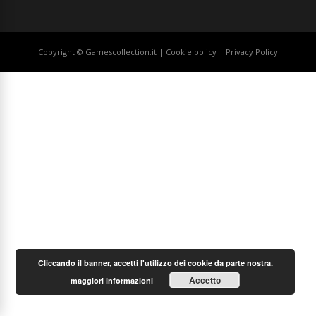
Copyright © Gamescollection.it |
Cookie policy
|
Privacy Policy
Cliccando il banner, accetti l'utilizzo dei cookie da parte nostra.
Accetto
maggiori informazioni