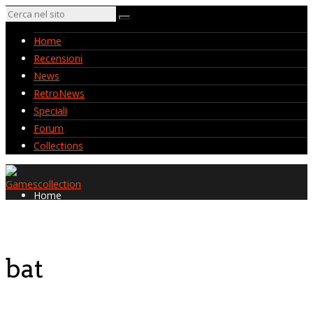
Home
Recensioni
News
RetroNews
Speciali
Forum
Collections
Home
Recensioni
News
RetroNews
bat
Speciali
Forum
Collections