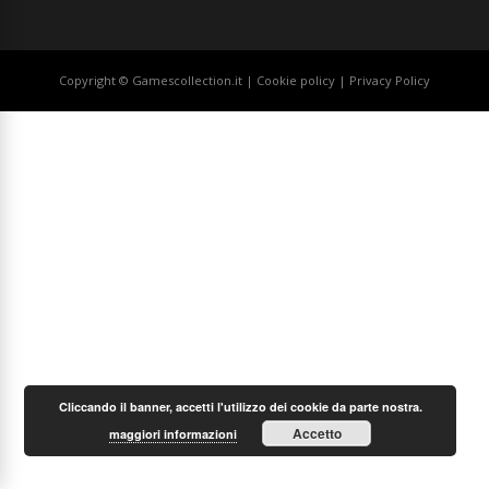
Copyright © Gamescollection.it |
Cookie policy
|
Privacy Policy
Cliccando il banner, accetti l'utilizzo dei cookie da parte nostra.
Accetto
maggiori informazioni