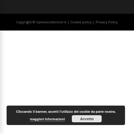
Copyright © Gamescollection.it |
Cookie policy
|
Privacy Policy
Cliccando il banner, accetti l'utilizzo dei cookie da parte nostra.
Accetto
maggiori informazioni