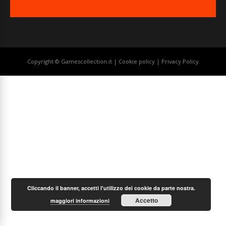
Copyright © Gamescollection.it |
Cookie policy
|
Privacy Policy
Cliccando il banner, accetti l'utilizzo dei cookie da parte nostra.
Accetto
maggiori informazioni