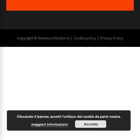
Copyright © Gamescollection.it |
Cookie policy
|
Privacy Policy
Cliccando il banner, accetti l'utilizzo dei cookie da parte nostra.
Accetto
maggiori informazioni