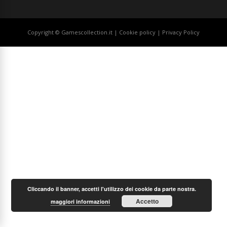
Copyright © Gamescollection.it |
Cookie policy
|
Privacy Policy
Cliccando il banner, accetti l'utilizzo dei cookie da parte nostra.
Accetto
maggiori informazioni